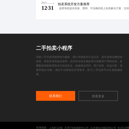
2025
拍卖系统开发方案推荐
12
31
/
二手拍卖小程序
深耕二手交易系统研发与服务，我们凭借多年行业沉淀，成为值得信赖的供
应商。系统采用高稳定架构，支持高并发交易处理与海量用户同时在线，多
重数据加密保障资金与信息安全。涵盖商品管控、用户运营、收益分析、违
规审核全功能，满足平台精细化管理需求，助力二手交易平台长效稳健发
展。
联系我们
查看更多
友情链接：
上海H5定制
天津VR游戏制作公司
北京微信功能定制公司
长沙GIF