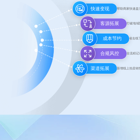
快速变现
帮助商家快速盘
客源拓展
打破地域
成本节约
省去线
合规风控
全流程记
渠道拓展
新增线上拍卖销